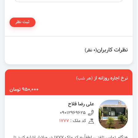
ثبت نظر
نظرات کاربران
(0 نظر)
نرخ اجاره روزانه از
(هر شب)
950,000 تومان
علی رضا فلاح
09012969625
کد ملک :
1777
هنگام تماس تلفنی، لطفاً به کد ملک 1777 در ویلایار اشاره کنید تا