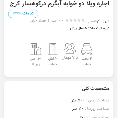
اجاره ویلا دو خوابه آبگرم درکوهسار کرج
کد ملک :
1777
0.0 امتیاز از تعداد 0 رای
البرز - کوهسار
تاریخ ثبت ملک: 5 سال پیش
تا 7 مهمان
2 تخت
2 اتاق
110 متر
خواب
خواب
زیربنا
مشخصات کلی
مساحت زمین :
500 متر
مساحت زیربنا :
110 متر
تعداد طبقه :
همکف