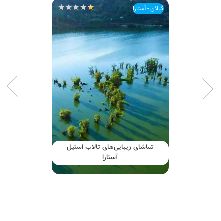
گیلان - آستارا
تماشای زیبایی‌های تالاب استیل
آستارا