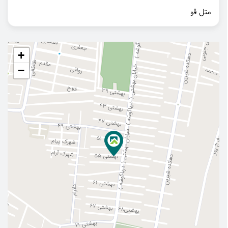
متل قو
+
−