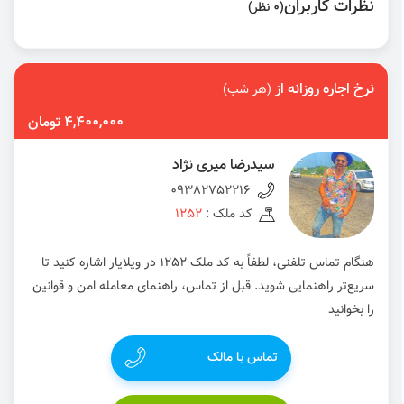
نظرات کاربران
(0 نظر)
نرخ اجاره روزانه از
(هر شب)
4,400,000 تومان
سیدرضا میری نژاد
09382752216
کد ملک :
1252
هنگام تماس تلفنی، لطفاً به کد ملک 1252 در ویلایار اشاره کنید تا
سریع‌تر راهنمایی شوید. قبل از تماس، راهنمای معامله امن و قوانین
را بخوانید
تماس با مالک