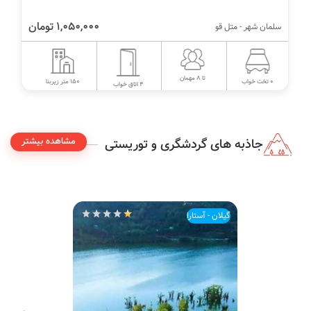
1,050,000 تومان
سلمان شهر - متل قو
تا 8 مهمان
150 متر زیربنا
0 تخت خواب
4 اتاق خواب
مشاهده بیشتر
جاذبه های گردشگری و توریستی
گیلان - آستارا