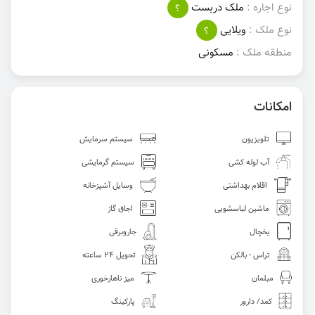
نوع اجاره :
ملک دربست
؟
نوع ملک :
ویلایی
؟
منطقه ملک :
مسکونی
امکانات
تلویزیون
سیستم سرمایش
آب لوله کشی
سیستم گرمایشی
اقلام بهداشتی
وسایل آشپزخانه
ماشین لباسشویی
اجاق گاز
یخچال
جاروبرقی
تراس - بالکن
تحویل 24 ساعته
مبلمان
میز ناهارخوری
کمد/ دارور
پارکینگ