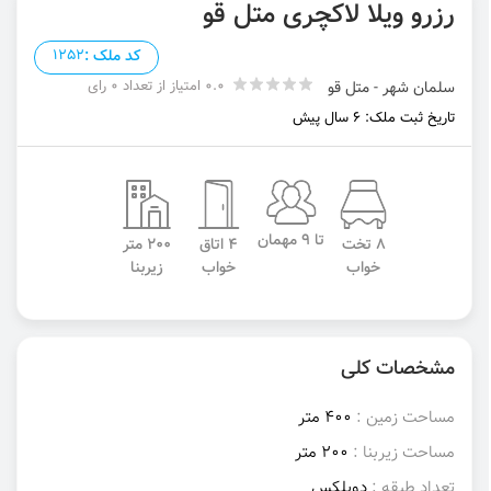
رزرو ویلا لاکچری متل قو
کد ملک :
1252
0.0 امتیاز از تعداد 0 رای
سلمان شهر - متل قو
تاریخ ثبت ملک: 6 سال پیش
تا 9 مهمان
8 تخت
4 اتاق
200 متر
خواب
خواب
زیربنا
مشخصات کلی
مساحت زمین :
400 متر
مساحت زیربنا :
200 متر
تعداد طبقه :
دوبلکس