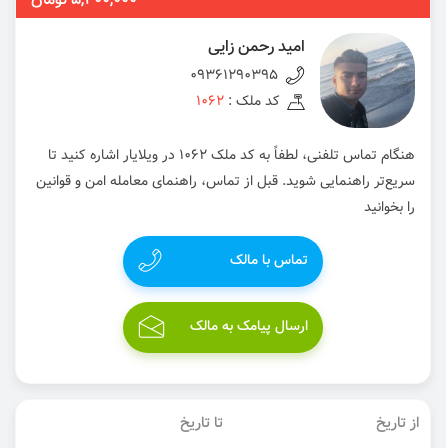
5,400,000 تومان
امید رحمن زایی
09361290395
کد ملک :
1062
هنگام تماس تلفنی، لطفاً به کد ملک 1062 در ویلایار اشاره کنید تا
سریع‌تر راهنمایی شوید. قبل از تماس، راهنمای معامله امن و قوانین
را بخوانید
تماس با مالک
ارسال پیامک به مالک
از تاریخ
تا تاریخ