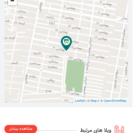
−
Leaflet
| ©
Map.ir
©
OpenStreetMap
مشاهده بیشتر
ویلا های مرتبط