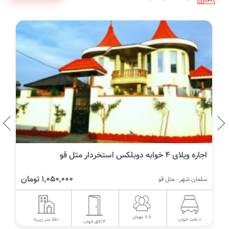
اجاره ویلای ۴ خوابه دوبلکس استخردار متل قو
1,050,000 تومان
سلمان شهر - متل قو
تا 8 مهمان
150 متر زیربنا
0 تخت خواب
4 اتاق خواب