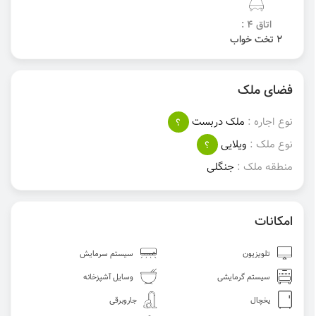
اتاق 4 :
2 تخت خواب
فضای ملک
نوع اجاره :
ملک دربست
؟
نوع ملک :
ویلایی
؟
منطقه ملک :
جنگلی
امکانات
تلویزیون
سیستم سرمایش
سیستم گرمایشی
وسایل آشپزخانه
یخچال
جاروبرقی