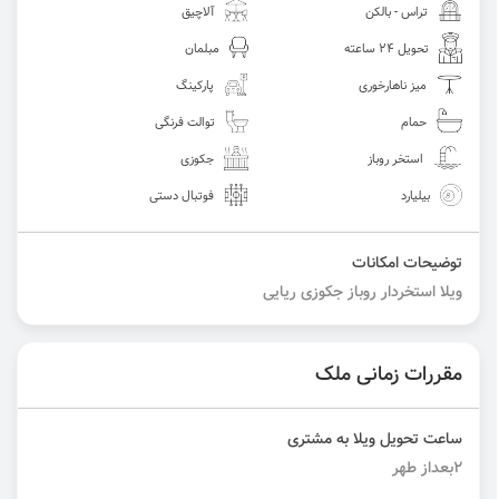
تراس - بالکن
آلاچیق
تحویل 24 ساعته
مبلمان
میز ناهارخوری
پارکینگ
حمام
توالت فرنگی
استخر روباز
جکوزی
بیلیارد
فوتبال دستی
توضیحات امکانات
ویلا استخردار روباز جکوزی ریایی
مقررات زمانی ملک
ساعت تحویل ویلا به مشتری
2بعداز طهر