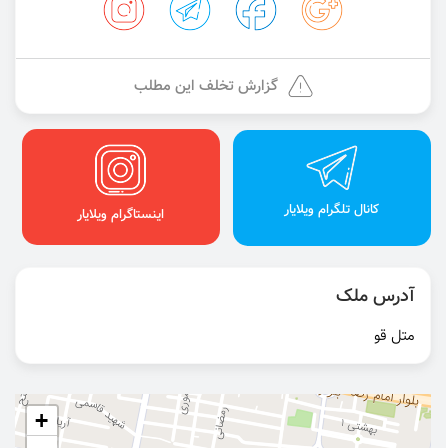
گزارش تخلف این مطلب
کانال تلگرام ویلایار
اینستاگرام ویلایار
آدرس ملک
متل قو
+