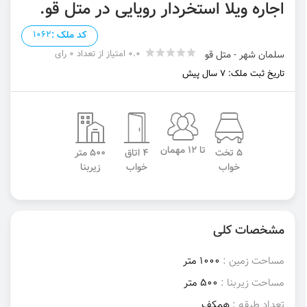
اجاره ویلا استخردار رویایی در متل قو.
کد ملک :
1062
0.0 امتیاز از تعداد 0 رای
سلمان شهر - متل قو
تاریخ ثبت ملک: 7 سال پیش
تا 12 مهمان
5 تخت
4 اتاق
500 متر
خواب
خواب
زیربنا
مشخصات کلی
مساحت زمین :
1000 متر
مساحت زیربنا :
500 متر
تعداد طبقه :
همکف