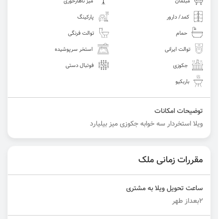
مبلمان
میز ناهارخوری
کمد/ دارور
پارکینگ
حمام
توالت فرنگی
توالت ایرانی
استخر سرپوشیده
جکوزی
فوتبال دستی
باربکیو
توضیحات امکانات
ویلا استخردار سه خوابه جکوزی میز بیلیارد
مقررات زمانی ملک
ساعت تحویل ویلا به مشتری
2بعداز طهر