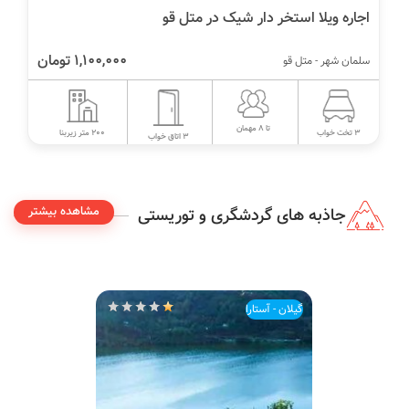
اجاره ویلا استخر دار شیک در متل قو
1,100,000 تومان
سلمان شهر - متل قو
تا 8 مهمان
200 متر زیربنا
3 تخت خواب
3 اتاق خواب
مشاهده بیشتر
جاذبه های گردشگری و توریستی
گیلان - آستارا