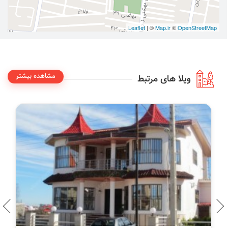
Leaflet
| ©
Map.ir
©
OpenStreetMap
مشاهده بیشتر
ویلا های مرتبط