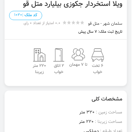
ویلا استخردار جکوزی بیلیارد متل قو
کد ملک :
1020
0.0 امتیاز از تعداد 0 رای
سلمان شهر - متل قو
تاریخ ثبت ملک: 7 سال پیش
تا 7 مهمان
6 تخت
2 اتاق
220 متر
خواب
خواب
زیربنا
مشخصات کلی
مساحت زمین :
320 متر
مساحت زیربنا :
220 متر
تعداد طبقه :
دوبلکس