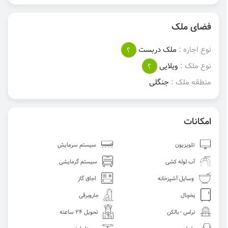
فضای ملک
نوع اجاره :
ملک دربست
؟
نوع ملک :
ویلایی
؟
منطقه ملک :
جنگلی
امکانات
تلویزیون
سیستم سرمایش
آب لوله کشی
سیستم گرمایشی
وسایل آشپزخانه
اجاق گاز
یخچال
جاروبرقی
تراس - بالکن
تحویل 24 ساعته